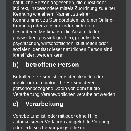
natürliche Person angesehen, die direkt oder
indirekt, insbesondere mittels Zuordnung zu einer
Kennung wie einem Namen, zu einer
Kennnummer, zu Standortdaten, zu einer Online-
Kennung oder zu einem oder mehreren
Weihnachtssampler 2024
besonderen Merkmalen, die Ausdruck der
Weihnachten 2024 wird musikalisch!
physischen, physiologischen, genetischen,
psychischen, wirtschaftlichen, kulturellen oder
Nachtklang und Morgenecho haben
sozialen Identität dieser natürlichen Person sind,
identifiziert werden kann.
sich mit talentierten Solokünstlern
b) betroffene Person
zusammengetan, um einen
Betroffene Person ist jede identifizierte oder
einzigartigen Weihnachtssampler
identifizierbare natürliche Person, deren
personenbezogene Daten von dem für die
2024 zu erschaffen. Diese neue
Verarbeitung Verantwortlichen verarbeitet werden.
Sammlung festlicher Lieder verbindet
c) Verarbeitung
traditionelle Weihnachtsklänge mit
Verarbeitung ist jeder mit oder ohne Hilfe
modernen, frischen Elementen – ein
automatisierter Verfahren ausgeführte Vorgang
oder jede solche Vorgangsreihe im