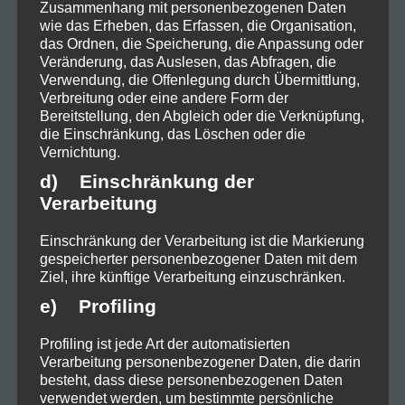
Soundtrack, der überrascht, berührt
Zusammenhang mit personenbezogenen Daten
wie das Erheben, das Erfassen, die Organisation,
und begeistert. Wir können es kaum
das Ordnen, die Speicherung, die Anpassung oder
Veränderung, das Auslesen, das Abfragen, die
erwarten, diese musikalische Vielfalt
Verwendung, die Offenlegung durch Übermittlung,
Verbreitung oder eine andere Form der
zu erleben und wünschen euch allen
Bereitstellung, den Abgleich oder die Verknüpfung,
ein frohes Weihnachtsfest!
die Einschränkung, das Löschen oder die
Vernichtung.
d) Einschränkung der
Verarbeitung
Einschränkung der Verarbeitung ist die Markierung
gespeicherter personenbezogener Daten mit dem
Ziel, ihre künftige Verarbeitung einzuschränken.
e) Profiling
Profiling ist jede Art der automatisierten
Verarbeitung personenbezogener Daten, die darin
besteht, dass diese personenbezogenen Daten
verwendet werden, um bestimmte persönliche