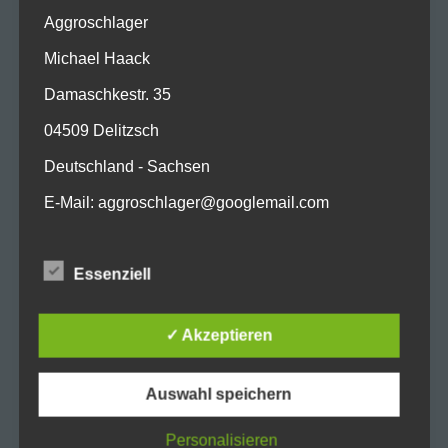
schafft Maat eine Atmosphäre, die
Aggroschlager
unter die Haut geht. Dreck ist mehr
Michael Haack
als nur ein Song – es ist eine
Damaschkestr. 35
Aufforderung, uns der eigenen
04509 Delitzsch
Realität zu stellen und im
Deutschland - Sachsen
vermeintlichen Chaos etwas Echtes
E-Mail: aggroschlager@googlemail.com
zu finden.
237 / 105 / 00177
Essenziell
Cookies / SessionStorage /
LocalStorage
✓ Akzeptieren
Die Internetseiten verwenden teilweise so
genannte Cookies, LocalStorage und
SessionStorage. Dies dient dazu, unser Angebot
Auswahl speichern
nutzerfreundlicher, effektiver und sicherer zu
machen. Local Storage und SessionStorage ist
Personalisieren