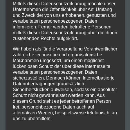
Mittels dieser Datenschutzerklärung möchte unser
Unternehmen die Öffentlichkeit über Art, Umfang
und Zweck der von uns erhobenen, genutzten und
verarbeiteten personenbezogenen Daten
informieren. Ferner werden betroffene Personen
mittels dieser Datenschutzerklärung über die ihnen
Micha Maat – „Erfahrungen“ als
zustehenden Rechte aufgeklärt.
Schallplatte jetzt erhältlich
Wir haben als für die Verarbeitung Verantwortlicher
Mit der Veröffentlichung seines
zahlreiche technische und organisatorische
Maßnahmen umgesetzt, um einen möglichst
Albums Erfahrungen als limitierte
lückenlosen Schutz der über diese Internetseite
verarbeiteten personenbezogenen Daten
Schallplatte erschafft Micha Maat ein
sicherzustellen. Dennoch können Internetbasierte
Datenübertragungen grundsätzlich
Kunstwerk für Augen und Ohren. Das
Sicherheitslücken aufweisen, sodass ein absoluter
warme, analoge Klangbild der
Schutz nicht gewährleistet werden kann. Aus
diesem Grund steht es jeder betroffenen Person
Vinylplatte und die edle Gestaltung
frei, personenbezogene Daten auch auf
alternativen Wegen, beispielsweise telefonisch, an
machen jedes der nur 777 Exemplare
uns zu übermitteln.
zu einem einzigartigen Sammlerstück