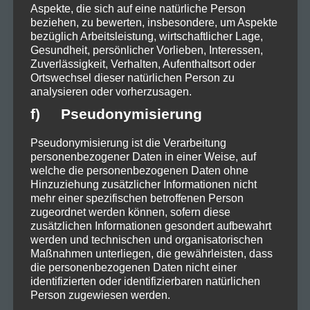
Aspekte, die sich auf eine natürliche Person
beziehen, zu bewerten, insbesondere, um Aspekte
bezüglich Arbeitsleistung, wirtschaftlicher Lage,
Gesundheit, persönlicher Vorlieben, Interessen,
Zuverlässigkeit, Verhalten, Aufenthaltsort oder
Ortswechsel dieser natürlichen Person zu
analysieren oder vorherzusagen.
f) Pseudonymisierung
Zerstörung – Micha Maats
Pseudonymisierung ist die Verarbeitung
Abschied vom Rampenlicht
personenbezogener Daten in einer Weise, auf
In der Single Zerstörung entführt
welche die personenbezogenen Daten ohne
Hinzuziehung zusätzlicher Informationen nicht
Micha Maat seine Hörer in ein
mehr einer spezifischen betroffenen Person
zugeordnet werden können, sofern diese
intensives, introspektives Erlebnis.
zusätzlichen Informationen gesondert aufbewahrt
werden und technischen und organisatorischen
Der Song behandelt das Gefühl des
Maßnahmen unterliegen, die gewährleisten, dass
die personenbezogenen Daten nicht einer
inneren Zerfalls und die oft
identifizierten oder identifizierbaren natürlichen
schmerzhaften Prozesse der
Person zugewiesen werden.