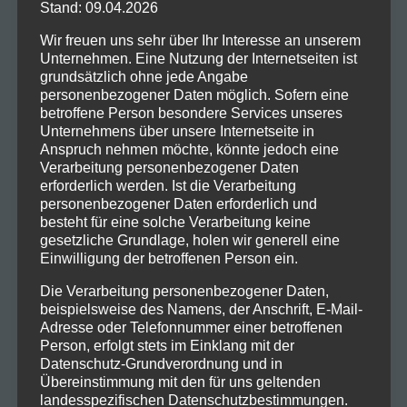
im Kalender markieren sollten. Es ist
Stand: 09.04.2026
das Ende einer Ära und der Beginn
Wir freuen uns sehr über Ihr Interesse an unserem
Unternehmen. Eine Nutzung der Internetseiten ist
eines neuen Kapitels für Micha Maat
grundsätzlich ohne jede Angabe
personenbezogener Daten möglich. Sofern eine
– auch wenn dieses nicht mehr
betroffene Person besondere Services unseres
musikalischer Natur sein wird. Für
Unternehmens über unsere Internetseite in
Anspruch nehmen möchte, könnte jedoch eine
den weiteren Lebensweg des
Verarbeitung personenbezogener Daten
erforderlich werden. Ist die Verarbeitung
Musikers wünschen wir ihm alles
personenbezogener Daten erforderlich und
besteht für eine solche Verarbeitung keine
Gute und danken ihm für die
gesetzliche Grundlage, holen wir generell eine
Einwilligung der betroffenen Person ein.
jahrelangen „Erfahrungen“, die er uns
Die Verarbeitung personenbezogener Daten,
durch seine Musik geschenkt hat.
beispielsweise des Namens, der Anschrift, E-Mail-
Adresse oder Telefonnummer einer betroffenen
Person, erfolgt stets im Einklang mit der
Datenschutz-Grundverordnung und in
Übereinstimmung mit den für uns geltenden
landesspezifischen Datenschutzbestimmungen.