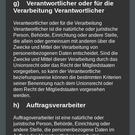
g) Verantwortlicher oder für die
Selbsterkenntnis. Maats
Verarbeitung Verantwortlicher
unverwechselbare, melancholische
Verantwortlicher oder für die Verarbeitung
Stimme trifft auf eine minimalistische
Verantwortlicher ist die natürliche oder juristische
Person, Behörde, Einrichtung oder andere Stelle,
Instrumentierung, die die düstere,
die allein oder gemeinsam mit anderen über die
Zwecke und Mittel der Verarbeitung von
fast schon klaustrophobische
personenbezogenen Daten entscheidet. Sind die
Atmosphäre des Liedes unterstreicht.
Zwecke und Mittel dieser Verarbeitung durch das
Unionsrecht oder das Recht der Mitgliedstaaten
Zerstörung ist keine leichte Kost – es
vorgegeben, so kann der Verantwortliche
beziehungsweise können die bestimmten Kriterien
ist ein roher, ungeschönter Einblick
seiner Benennung nach dem Unionsrecht oder
dem Recht der Mitgliedstaaten vorgesehen
in die menschliche Psyche und
werden.
gleichzeitig eine kritische
h) Auftragsverarbeiter
Auseinandersetzung mit den eigenen
Auftragsverarbeiter ist eine natürliche oder
Schwächen.
juristische Person, Behörde, Einrichtung oder
andere Stelle, die personenbezogene Daten im