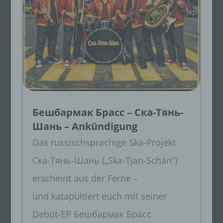
Бешбармак Брасс – Ска-Тянь-
Шань – Ankündigung
Das russischsprachige Ska-Projekt
Ска-Тянь-Шань („Ska-Tjan-Schán“)
erscheint aus der Ferne –
und katapultiert euch mit seiner
Debüt-EP Бешбармак Брасс