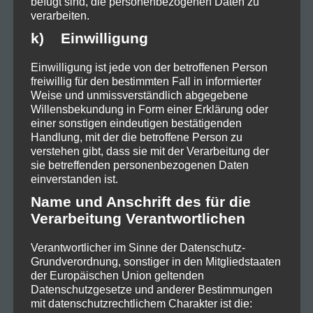
Die Kraft der
befugt sind, die personenbezogenen Daten zu
verarbeiten.
Unvollkommenheit – Dreck von
Micha Maat
k) Einwilligung
In Dreck nimmt uns Micha Maat mit
Einwilligung ist jede von der betroffenen Person
freiwillig für den bestimmten Fall in informierter
auf eine musikalische Reise, die sich
Weise und unmissverständlich abgegebene
Willensbekundung in Form einer Erklärung oder
zwischen #rohenKlängen und
einer sonstigen eindeutigen bestätigenden
intensiven #Lyrics bewegt. Das Stück
Handlung, mit der die betroffene Person zu
verstehen gibt, dass sie mit der Verarbeitung der
offenbart die Schönheit im
sie betreffenden personenbezogenen Daten
einverstanden ist.
Unvollkommenen und lädt uns dazu
Name und Anschrift des für die
ein, auch die „dreckigen“ Seiten des
Verarbeitung Verantwortlichen
Lebens anzunehmen. Mit
Verantwortlicher im Sinne der Datenschutz-
minimalistischen Synthesizer-Sounds
Grundverordnung, sonstiger in den Mitgliedstaaten
der Europäischen Union geltenden
und einer durchdringenden Stimme
Datenschutzgesetze und anderer Bestimmungen
mit datenschutzrechtlichem Charakter ist die: